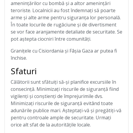
amenințărilor cu bombă și a altor amenințări
teroriste. Localnicii au fost îndemnați să poarte
arme și alte arme pentru siguranța lor personală.
În toate locurile de rugăciune și de divertisment
se vor face aranjamente detaliate de securitate. Se
pot aștepta ciocniri între comunități.
Granițele cu Cisiordania și Fâșia Gaza ar putea fi
închise.
Sfaturi
Călătorii sunt sfătuiți să-și planifice excursiile în
consecință. Minimizați riscurile de siguranță fiind
vigilenți și conștienți de împrejurimile dvs.
Minimizați riscurile de siguranță evitând toate
adunările publice mari. Așteptați-vă și pregătiți-vă
pentru controale ample de securitate. Urmați
orice alt sfat de la autoritățile locale.