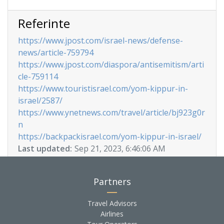
Referinte
https://www.jpost.com/israel-news/defense-
news/article-759794
https://www.jpost.com/diaspora/antisemitism/arti
cle-759114
https://www.touristisrael.com/yom-kippur-in-
israel/2587/
https://www.ynetnews.com/travel/article/bj923g0r
n
https://backpackisrael.com/yom-kippur-in-israel/
Last updated:
Sep 21, 2023, 6:46:06 AM
Partners
Travel Advisors
Airlines