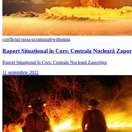
conflictul-rusia-ucraina
safewithsitata
Raport Situațional în Curs: Centrala Nucleară Zapor
Raport Situațional în Curs: Centrala Nucleară Zaporijjea
11 septembrie 2022