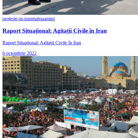
proteste-in-iran
mahsaamini
Raport Situațional: Agitații Civile în Iran
Raport Situațional: Agitații Civile în Iran
6 octombrie 2022