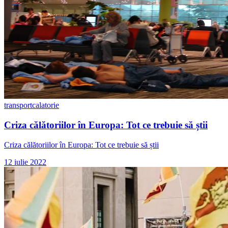
transport
calatorie
Criza călătoriilor în Europa: Tot ce trebuie să știi
Criza călătoriilor în Europa: Tot ce trebuie să știi
12 iulie 2022