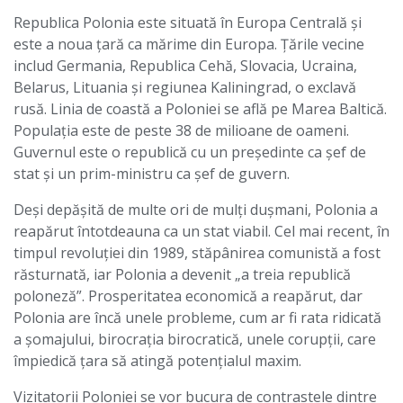
Republica Polonia este situată în Europa Centrală și
este a noua țară ca mărime din Europa. Țările vecine
includ Germania, Republica Cehă, Slovacia, Ucraina,
Belarus, Lituania și regiunea Kaliningrad, o exclavă
rusă. Linia de coastă a Poloniei se află pe Marea Baltică.
Populația este de peste 38 de milioane de oameni.
Guvernul este o republică cu un președinte ca șef de
stat și un prim-ministru ca șef de guvern.
Deși depășită de multe ori de mulți dușmani, Polonia a
reapărut întotdeauna ca un stat viabil. Cel mai recent, în
timpul revoluției din 1989, stăpânirea comunistă a fost
răsturnată, iar Polonia a devenit „a treia republică
poloneză”. Prosperitatea economică a reapărut, dar
Polonia are încă unele probleme, cum ar fi rata ridicată
a șomajului, birocrația birocratică, unele corupții, care
împiedică țara să atingă potențialul maxim.
Vizitatorii Poloniei se vor bucura de contrastele dintre