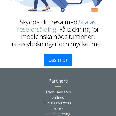
Skydda din resa med
Sitatas
reseförsäkring
. Få täckning för
medicinska nödsituationer,
reseavbokningar och mycket mer.
Läs mer
Partners
Travel Advisors
Airlines
Tour Operators
Hotels
Resehantering