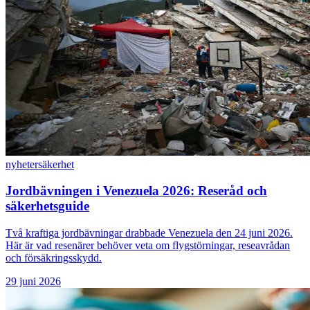
nyheter
säkerhet
Jordbävningen i Venezuela 2026: Reseråd och
säkerhetsguide
Två kraftiga jordbävningar drabbade Venezuela den 24 juni 2026.
Här är vad resenärer behöver veta om flygstörningar, reseavrådan
och försäkringsskydd.
29 juni 2026