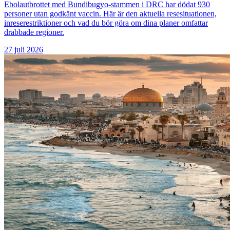
Ebolautbrottet med Bundibugyo-stammen i DRC har dödat 930
personer utan godkänt vaccin. Här är den aktuella resesituationen,
inreserestriktioner och vad du bör göra om dina planer omfattar
drabbade regioner.
27 juli 2026