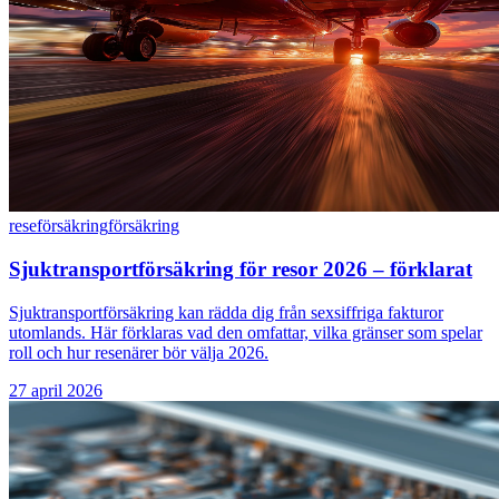
reseförsäkring
försäkring
Sjuktransportförsäkring för resor 2026 – förklarat
Sjuktransportförsäkring kan rädda dig från sexsiffriga fakturor
utomlands. Här förklaras vad den omfattar, vilka gränser som spelar
roll och hur resenärer bör välja 2026.
27 april 2026