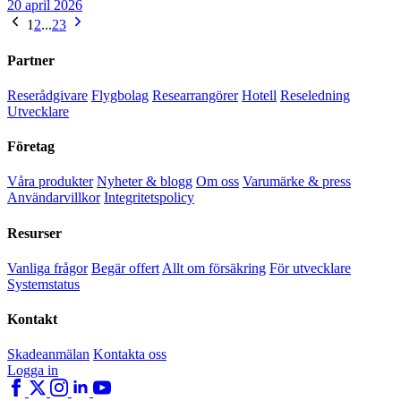
20 april 2026
1
2
...
23
Partner
Reserådgivare
Flygbolag
Researrangörer
Hotell
Reseledning
Utvecklare
Företag
Våra produkter
Nyheter & blogg
Om oss
Varumärke & press
Användarvillkor
Integritetspolicy
Resurser
Vanliga frågor
Begär offert
Allt om försäkring
För utvecklare
Systemstatus
Kontakt
Skadeanmälan
Kontakta oss
Logga in