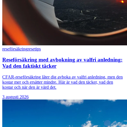
reseförsäkring
resetips
Reseförsäkring med avbokning av valfri anledning:
Vad den faktiskt täcker
CFAR-reseförsäkring låter dig avboka av valfri anledning, men den
kostar mer och ersätter mindre. Här är vad den täcker, vad den
kostar och när den är värd det.
3 augusti 2026