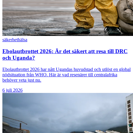
säkerhet
hälsa
Ebolautbrottet 2026: Är det säkert att resa till DRC
och Uganda?
Ebolautbrottet 2026 har nått Ugandas huvudstad och utlöst en global
nödsituation från WHO. Här är vad resenärer till centralafrika
behöver veta just nu.
6 juli 2026