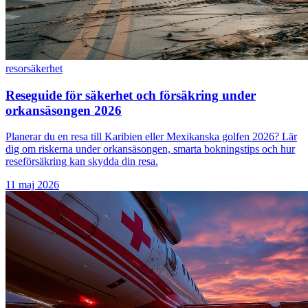
resor
säkerhet
Reseguide för säkerhet och försäkring under
orkansäsongen 2026
Planerar du en resa till Karibien eller Mexikanska golfen 2026? Lär
dig om riskerna under orkansäsongen, smarta bokningstips och hur
reseförsäkring kan skydda din resa.
11 maj 2026