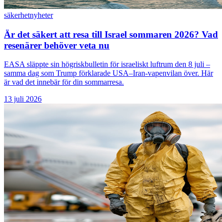
säkerhet
nyheter
Är det säkert att resa till Israel sommaren 2026? Vad
resenärer behöver veta nu
EASA släppte sin högriskbulletin för israeliskt luftrum den 8 juli –
samma dag som Trump förklarade USA–Iran-vapenvilan över. Här
är vad det innebär för din sommarresa.
13 juli 2026