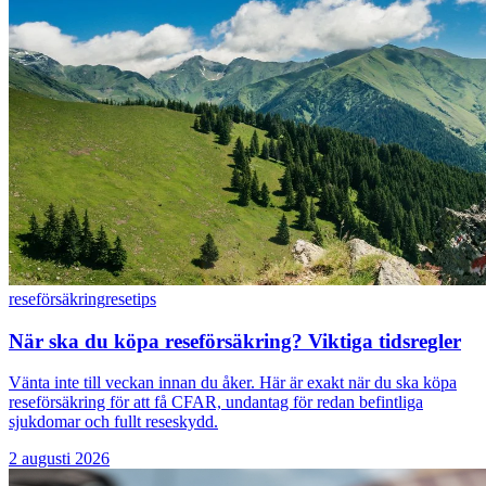
reseförsäkring
resetips
När ska du köpa reseförsäkring? Viktiga tidsregler
Vänta inte till veckan innan du åker. Här är exakt när du ska köpa
reseförsäkring för att få CFAR, undantag för redan befintliga
sjukdomar och fullt reseskydd.
2 augusti 2026