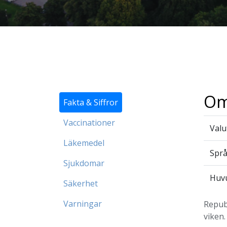
Om
Fakta & Siffror
Vaccinationer
Valu
Läkemedel
Spr
Sjukdomar
Huv
Säkerhet
Varningar
Republ
viken.