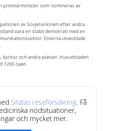
 en premiärminister som nomineras av
pationen av Sovjetunionen efter andra
 Estland vara en stabil demokrati med en
munikationssektor. Esterna utvecklade
.
tt, kyrkor och andra platser. Huvudstaden
ll 1200-talet.
 med
Sitatas reseförsäkring
. Få
edicinska nödsituationer,
ingar och mycket mer.