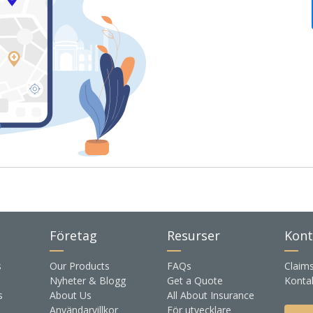
Företag
Resurser
Kont
s
Our Products
FAQs
Claim
Nyheter & Blogg
Get a Quote
Konta
s
About Us
All About Insurance
Användarvillkor
För utvecklare