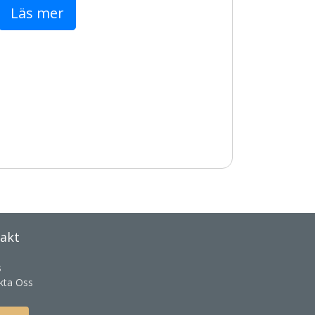
Läs mer
akt
s
kta Oss