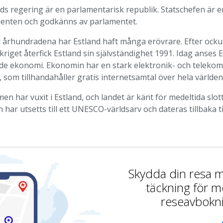
nds regering är en parlamentarisk republik. Statschefen är
denten och godkänns av parlamentet.
 århundradena har Estland haft många erövrare. Efter ocku
kriget återfick Estland sin självständighet 1991. Idag anses
de ekonomi. Ekonomin har en stark elektronik- och telekom
 som tillhandahåller gratis internetsamtal över hela världen
en har vuxit i Estland, och landet är känt för medeltida slo
n har utsetts till ett UNESCO-världsarv och dateras tillbaka ti
Skydda din resa
täckning för m
reseavbokn