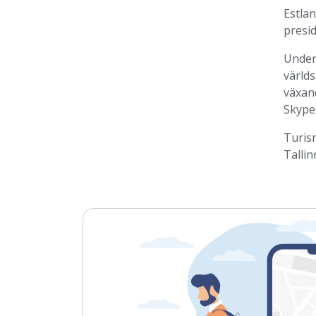
Estla
presi
Under
världs
växan
Skype,
Turism
Tallin