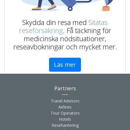
Skydda din resa med
Sitatas
reseförsäkring
. Få täckning för
medicinska nödsituationer,
reseavbokningar och mycket mer.
Läs mer
Partners
Travel Advisors
Airlines
Tour Operators
Hotels
Resehantering