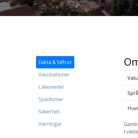
Om
Fakta & Siffror
Vaccinationer
Valu
Läkemedel
Spr
Sjukdomar
Huv
Säkerhet
Varningar
Gambia
i väst