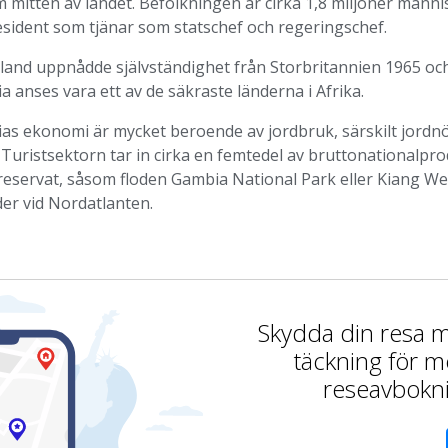
 mitten av landet. Befolkningen är cirka 1,8 miljoner männ
esident som tjänar som statschef och regeringschef.
land uppnådde självständighet från Storbritannien 1965 och 
 anses vara ett av de säkraste länderna i Afrika.
as ekonomi är mycket beroende av jordbruk, särskilt jordn
 Turistsektorn tar in cirka en femtedel av bruttonationalpr
reservat, såsom floden Gambia National Park eller Kiang We
er vid Nordatlanten.
Skydda din resa
täckning för m
reseavbokn