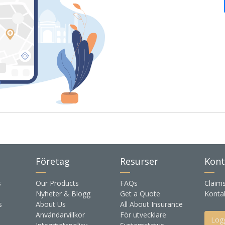
Företag
Resurser
Kont
s
Our Products
FAQs
Claim
Nyheter & Blogg
Get a Quote
Konta
s
About Us
All About Insurance
Användarvillkor
För utvecklare
Logg