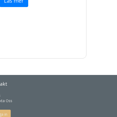
Läs mer
akt
s
kta Oss
a in