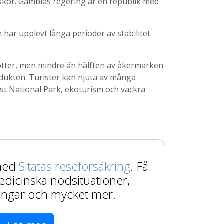
iskor. Gambias regering är en republik med
har upplevt långa perioder av stabilitet.
ötter, men mindre än hälften av åkermarken
odukten. Turister kan njuta av många
st National Park, ekoturism och vackra
 med
Sitatas reseförsäkring
. Få
edicinska nödsituationer,
ingar och mycket mer.