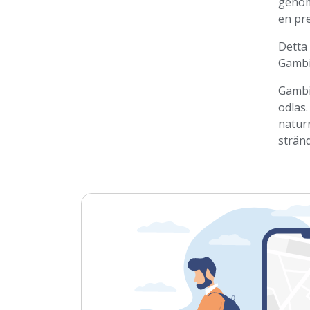
genom
en pr
Detta 
Gambia
Gambi
odlas.
natur
stränd