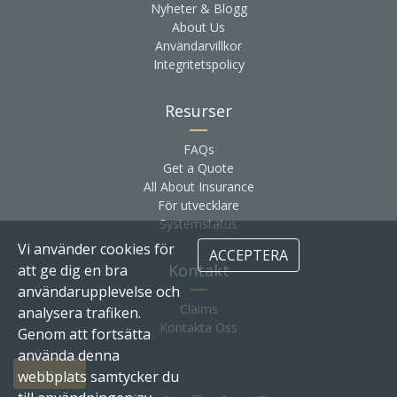
Nyheter & Blogg
About Us
Användarvillkor
Integritetspolicy
Resurser
FAQs
Get a Quote
All About Insurance
För utvecklare
Systemstatus
Vi använder cookies för
ACCEPTERA
Kontakt
att ge dig en bra
användarupplevelse och
Claims
analysera trafiken.
Kontakta Oss
Genom att fortsätta
använda denna
Logga in
webbplats samtycker du