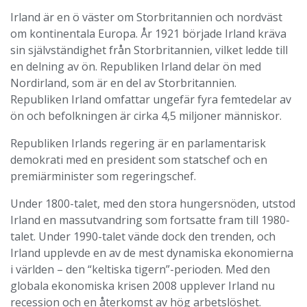
Irland är en ö väster om Storbritannien och nordväst
om kontinentala Europa. År 1921 började Irland kräva
sin självständighet från Storbritannien, vilket ledde till
en delning av ön. Republiken Irland delar ön med
Nordirland, som är en del av Storbritannien.
Republiken Irland omfattar ungefär fyra femtedelar av
ön och befolkningen är cirka 4,5 miljoner människor.
Republiken Irlands regering är en parlamentarisk
demokrati med en president som statschef och en
premiärminister som regeringschef.
Under 1800-talet, med den stora hungersnöden, utstod
Irland en massutvandring som fortsatte fram till 1980-
talet. Under 1990-talet vände dock den trenden, och
Irland upplevde en av de mest dynamiska ekonomierna
i världen – den “keltiska tigern”-perioden. Med den
globala ekonomiska krisen 2008 upplever Irland nu
recession och en återkomst av hög arbetslöshet.