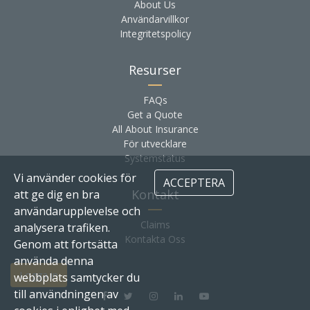
About Us
Användarvillkor
Integritetspolicy
Resurser
FAQs
Get a Quote
All About Insurance
För utvecklare
Systemstatus
Vi använder cookies för
ACCEPTERA
Kontakt
att ge dig en bra
användarupplevelse och
Claims
analysera trafiken.
Kontakta Oss
Genom att fortsätta
använda denna
Logga in
webbplats samtycker du
till användningen av