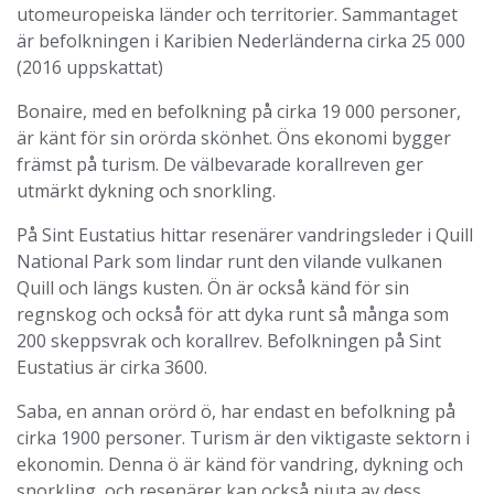
utomeuropeiska länder och territorier. Sammantaget
är befolkningen i Karibien Nederländerna cirka 25 000
(2016 uppskattat)
Bonaire, med en befolkning på cirka 19 000 personer,
är känt för sin orörda skönhet. Öns ekonomi bygger
främst på turism. De välbevarade korallreven ger
utmärkt dykning och snorkling.
På Sint Eustatius hittar resenärer vandringsleder i Quill
National Park som lindar runt den vilande vulkanen
Quill och längs kusten. Ön är också känd för sin
regnskog och också för att dyka runt så många som
200 skeppsvrak och korallrev. Befolkningen på Sint
Eustatius är cirka 3600.
Saba, en annan orörd ö, har endast en befolkning på
cirka 1900 personer. Turism är den viktigaste sektorn i
ekonomin. Denna ö är känd för vandring, dykning och
snorkling, och resenärer kan också njuta av dess