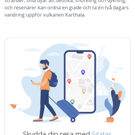
stränder, små byar att besöka, snorkling och dykning,
och resenärer kan ordna en guide och ta en två dagars
vandring uppför vulkanen Karthala.
Skydda din resa med
Sitatas