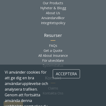
Our Products
Nyheter & Blogg
About Us
Användarvillkor
Integritetspolicy
Resurser
FAQs
Get a Quote
All About Insurance
För utvecklare
Systemstatus
Vi använder cookies för
ACCEPTERA
Kontakt
att ge dig en bra
användarupplevelse och
Claims
analysera trafiken.
Kontakta Oss
Genom att fortsätta
använda denna
Logga in