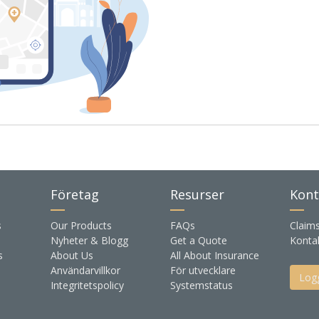
Företag
Resurser
Kont
s
Our Products
FAQs
Claim
Nyheter & Blogg
Get a Quote
Konta
s
About Us
All About Insurance
Användarvillkor
För utvecklare
Logg
Integritetspolicy
Systemstatus