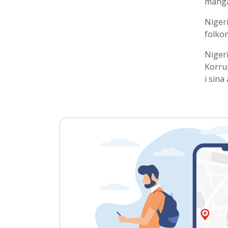
många
Nigeri
folko
Nigeri
Korrup
i sina