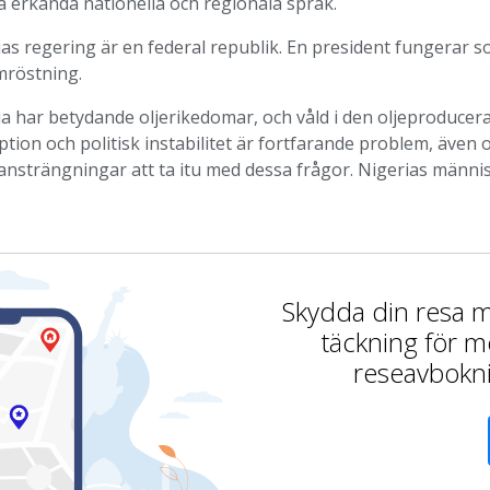
 erkända nationella och regionala språk.
as regering är en federal republik. En president fungerar 
mröstning.
a har betydande oljerikedomar, och våld i den oljeproducer
tion och politisk instabilitet är fortfarande problem, även
 ansträngningar att ta itu med dessa frågor. Nigerias människ
Skydda din resa
täckning för m
reseavbokn