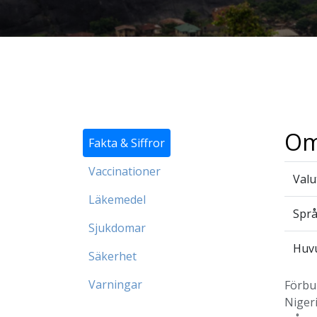
Om
Fakta & Siffror
Vaccinationer
Valu
Läkemedel
Spr
Sjukdomar
Huv
Säkerhet
Varningar
Förbu
Nigeri