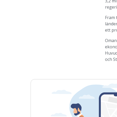
3,2 m
reger
Fram t
länder
ett pr
Omans 
ekono
Huvud
och S