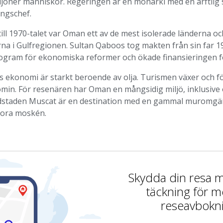
iljoner människor. Regeringen är en monarki med en ärftlig
ingschef.
ill 1970-talet var Oman ett av de mest isolerade länderna och
na i Gulfregionen. Sultan Qaboos tog makten från sin far 19
ogram för ekonomiska reformer och ökade finansieringen för
ekonomi är starkt beroende av olja. Turismen växer och för
min. För resenären har Oman en mångsidig miljö, inklusive o
staden Muscat är en destination med en gammal muromgärda
tora moskén.
Skydda din resa
täckning för m
reseavbokn