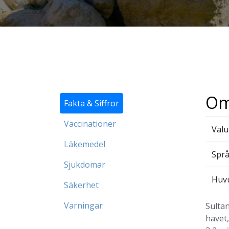
Om
Fakta & Siffror
Vaccinationer
Valu
Läkemedel
Spr
Sjukdomar
Huv
Säkerhet
Varningar
Sulta
havet