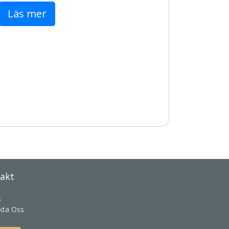
Läs mer
akt
s
kta Oss