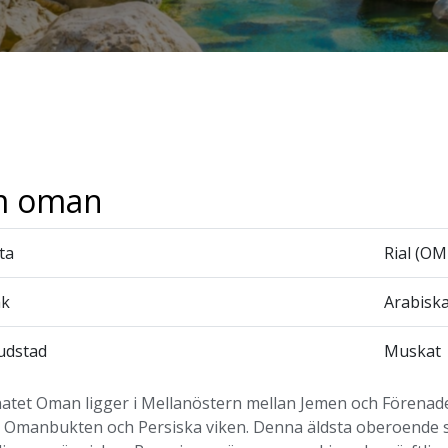
 oman
ta
Rial (OM
åk
Arabisk
udstad
Muskat
natet Oman ligger i Mellanöstern mellan Jemen och Förenad
, Omanbukten och Persiska viken. Denna äldsta oberoende st