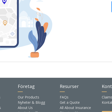
Företag
Resurser
Kont
s
Our Products
FAQs
Claim
Nyheter & Blogg
Get a Quote
Konta
s
About Us
All About Insurance