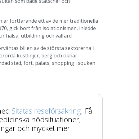
 sultan som både statschef och
 är fortfarande ett av de mer traditionella
70, gick bort från isolationismen, inledde
 hälsa, utbildning och välfärd.
väntas bli en av de största sektorerna i
rörda kustlinjer, berg och öknar.
d stad, fort, palats, shopping i souken
 med
Sitatas reseförsäkring
. Få
edicinska nödsituationer,
ingar och mycket mer.