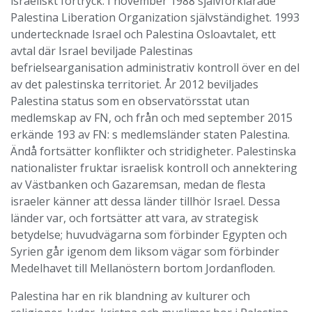
israeliskt förtryck. I november 1988 självförklarade
Palestina Liberation Organization självständighet. 1993
undertecknade Israel och Palestina Osloavtalet, ett
avtal där Israel beviljade Palestinas
befrielsearganisation administrativ kontroll över en del
av det palestinska territoriet. År 2012 beviljades
Palestina status som en observatörsstat utan
medlemskap av FN, och från och med september 2015
erkände 193 av FN: s medlemsländer staten Palestina.
Ändå fortsätter konflikter och stridigheter. Palestinska
nationalister fruktar israelisk kontroll och annektering
av Västbanken och Gazaremsan, medan de flesta
israeler känner att dessa länder tillhör Israel. Dessa
länder var, och fortsätter att vara, av strategisk
betydelse; huvudvägarna som förbinder Egypten och
Syrien går igenom dem liksom vägar som förbinder
Medelhavet till Mellanöstern bortom Jordanfloden.
Palestina har en rik blandning av kulturer och