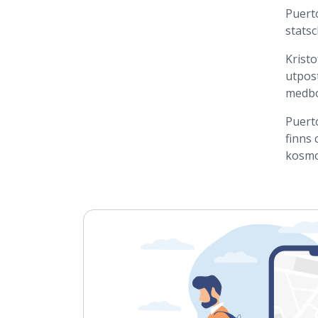
Puerto
stats
Krist
utpost
medbo
Puerto
finns 
kosmo