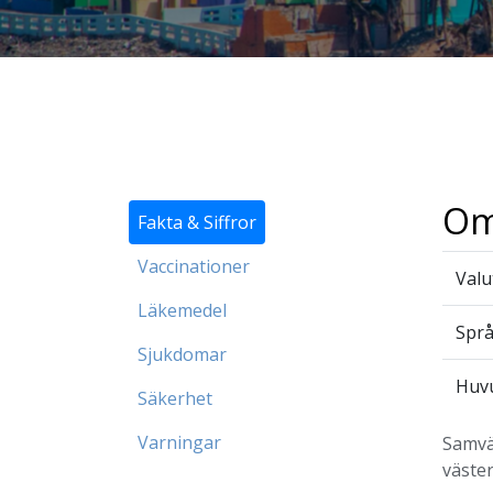
Om
Fakta & Siffror
Vaccinationer
Valu
Läkemedel
Spr
Sjukdomar
Huv
Säkerhet
Varningar
Samvä
väster