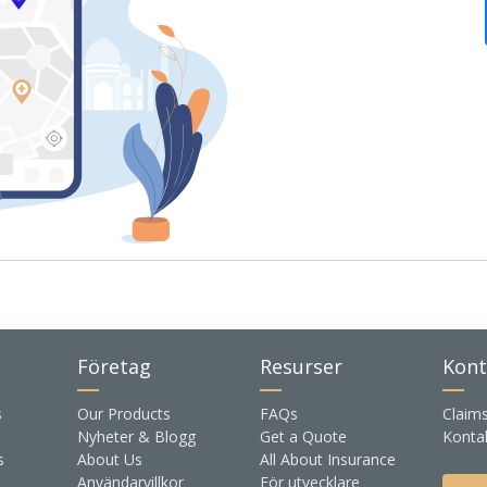
Företag
Resurser
Kont
s
Our Products
FAQs
Claim
Nyheter & Blogg
Get a Quote
Konta
s
About Us
All About Insurance
Användarvillkor
För utvecklare