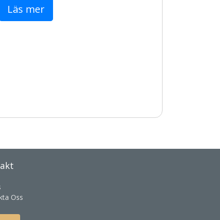
Läs mer
akt
s
kta Oss