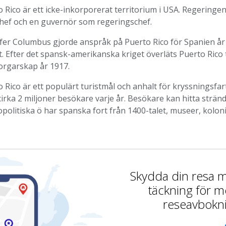
 Rico är ett icke-inkorporerat territorium i USA. Regering
chef och en guvernör som regeringschef.
ofer Columbus gjorde anspråk på Puerto Rico för Spanien år 
. Efter det spansk-amerikanska kriget överläts Puerto Rico 
rgarskap år 1917.
 Rico är ett populärt turistmål och anhalt för kryssningsfar
cirka 2 miljoner besökare varje år. Besökare kan hitta strän
politiska ö har spanska fort från 1400-talet, museer, kolo
Skydda din resa
täckning för m
reseavbokn