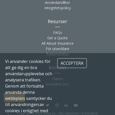
Användarvillkor
Integritetspolicy
Resurser
FAQs
Get a Quote
All About Insurance
För utvecklare
Systemstatus
Vi använder cookies för
ACCEPTERA
Kontakt
att ge dig en bra
användarupplevelse och
Claims
analysera trafiken.
Kontakta Oss
Genom att fortsätta
använda denna
Logga in
webbplats samtycker du
till användningen av
cookies i enlighet med
Copyright © 2026 Sitata Inc., Alla rättigheter förbehållna.