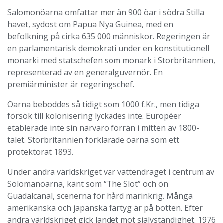
Salomonöarna omfattar mer än 900 öar i södra Stilla
havet, sydost om Papua Nya Guinea, med en
befolkning på cirka 635 000 människor. Regeringen är
en parlamentarisk demokrati under en konstitutionell
monarki med statschefen som monark i Storbritannien,
representerad av en generalguvernör. En
premiärminister är regeringschef.
Öarna beboddes så tidigt som 1000 f.Kr., men tidiga
försök till kolonisering lyckades inte. Européer
etablerade inte sin närvaro förrän i mitten av 1800-
talet. Storbritannien förklarade öarna som ett
protektorat 1893.
Under andra världskriget var vattendraget i centrum av
Solomanöarna, känt som “The Slot” och ön
Guadalcanal, scenerna för hård marinkrig. Många
amerikanska och japanska fartyg är på botten. Efter
andra världskriget gick landet mot självständighet. 1976