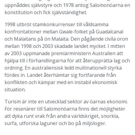
uppnåddes självstyre och 1978 antog Salomonöarna en
konstitution och fick självständighet.
1998 utbröt stamkonkurrenser till våldsamma
konfrontationer mellan Gwale-folket på Guadalcanal
och Malaitans på ön Malaita. Den pågående civila oron
mellan 1998 och 2003 skadade landet mycket. I mitten
av 2003 uppmanade premiärministern Australien att
hjälpa till i förhandlingarna för att återupprätta lag och
ordning. En australiensisk ledd multinationell styrka
fördes in. Landet återhämtar sig fortfarande från
konflikten och kämpar med en instabil ekonomisk
situation.
Turism är inte en utvecklad sektor av öarnas ekonomi.
För resenärer till Salomonöarna finns det möjligheter
att dyka runt vrak från andra världskriget, snorkla,
surfa, utforska laguner och bo på miljöloger.