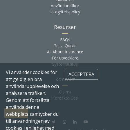
Användarvillkor
Integritetspolicy
Resurser
FAQs
Get a Quote
All About Insurance
För utvecklare
Systemstatus
Vi använder cookies för
ACCEPTERA
Kontakt
att ge dig en bra
användarupplevelse och
Claims
analysera trafiken.
Kontakta Oss
Genom att fortsätta
använda denna
Logga in
webbplats samtycker du
till användningen av
cookies i enlighet med