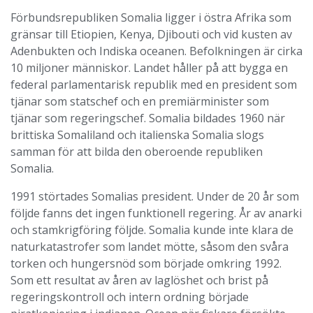
Förbundsrepubliken Somalia ligger i östra Afrika som
gränsar till Etiopien, Kenya, Djibouti och vid kusten av
Adenbukten och Indiska oceanen. Befolkningen är cirka
10 miljoner människor. Landet håller på att bygga en
federal parlamentarisk republik med en president som
tjänar som statschef och en premiärminister som
tjänar som regeringschef. Somalia bildades 1960 när
brittiska Somaliland och italienska Somalia slogs
samman för att bilda den oberoende republiken
Somalia.
1991 störtades Somalias president. Under de 20 år som
följde fanns det ingen funktionell regering. År av anarki
och stamkrigföring följde. Somalia kunde inte klara de
naturkatastrofer som landet mötte, såsom den svåra
torken och hungersnöd som började omkring 1992.
Som ett resultat av åren av laglöshet och brist på
regeringskontroll och intern ordning började