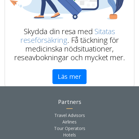
Skydda din resa med
Sitatas
reseförsäkring
. Få täckning för
medicinska nödsituationer,
reseavbokningar och mycket mer.
Läs mer
Partners
Travel Advisors
Airlines
Tour Operators
Hotels