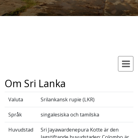
Om Sri Lanka
Valuta
Srilankansk rupie (LKR)
Språk
singalesiska och tamilska
Huvudstad
Sri Jayawardenepura Kotte är den
lagstiftande huvudstaden; Colombo är