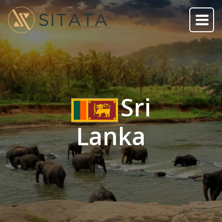
Sri
Lanka