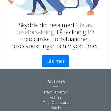
Skydda din resa med
Sitatas
reseförsäkring
. Få täckning för
medicinska nödsituationer,
reseavbokningar och mycket mer.
Läs mer
Partners
Travel Advisors
Airlines
Tour Operators
Hotels