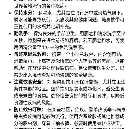
世界各地流行的各种疾病。
保持水分：
多喝水，尤其是在飞行途中或炎热气候下。
脱水可能导致疲劳、头痛及其他健康问题。随身携带可
重复使用的水瓶并定期补充。
勤洗手：
保持良好的手部卫生，用肥皂和清水洗手至少
20秒，特别是在进食前或如厕后。若无肥皂和水，可使
用酒精含量至少60%的免洗洗手液。
备好基础急救包：
携带一个小型急救包，内含创可贴、
消毒湿巾、止痛药及你所需的个人药品等必需品。这能
帮助你在旅途中处理轻微伤病。建议携带医生处方，以
减少出入境检查站可能遇到的安全疑虑。
注意饮食安全：
对食物和饮用水保持警惕，尤其在卫生
条件存疑的地区。坚持饮用瓶装水或净化水，避免生食
或未煮熟的食物。选择信誉良好的餐厅和食肆，以降低
食源性疾病的风险。
防止蚊虫叮咬：
在某些地区，疟疾、登革热或寨卡病毒
等虫媒疾病可能较为流行。使用含避蚊胺或其他推荐成
分的驱虫剂，穿着长袖衣裤，必要时使用蚊帐或纱窗。