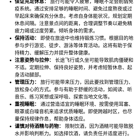
保证充足休息：
旅行可能令人疲惫，睡眠不足会削弱免
疫系统。通过安排足够的睡眠时间、避免过度熬夜或过
早起床来确保充分休息。考虑自身体能状况，规划定期
休息间隔。注意景点间的距离，合理调整节奏以避免精
疲力竭或过度劳累。倾听身体的需求。
保持活动：
即使在旅途中也维持锻炼习惯。根据目的地
参与步行游览、徒步、游泳等体育活动。这将有助于保
持精力、缓解压力并提升整体健康。
注意姿势与拉伸：
长途飞行或久坐可能导致肌肉僵硬和
不适。定期拉伸、保持良好姿势，并考虑短暂休息、起
身活动腿部。
管理压力：
旅行可能带来压力，因此要找到管理压力、
放松身心的方式。参与有助于舒缓的活动，如阅读、听
音乐、练习冥想或深呼吸、探索当地文化等。
重视睡眠：
通过营造适宜的睡眠环境、按需使用耳塞、
眼罩或白噪音机来追求优质睡眠。即使跨越时区，也尽
量保持规律作息，帮助身体适应。
谨慎对待酒精与药物：
限制饮酒，因为酒精可能导致脱
水并影响判断力。如选择饮酒，请负责任并适度进行。