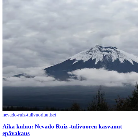
nevado-ruiz-tulivuori
uutiset
Aika kuluu: Nevado Ruiz -tulivuoren kasvanut
epävakaus