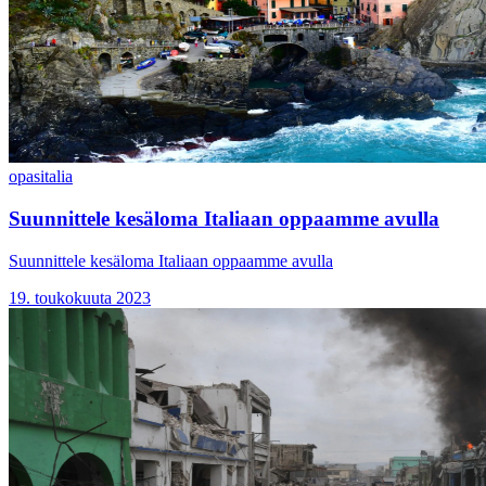
opas
italia
Suunnittele kesäloma Italiaan oppaamme avulla
Suunnittele kesäloma Italiaan oppaamme avulla
19. toukokuuta 2023