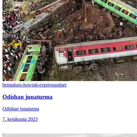
bengaluru-howrah-express
uutiset
Odishan junaturma
Odishan junaturma
7. kesäkuuta 2023