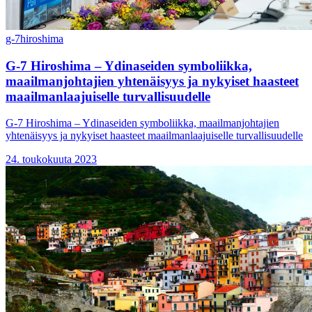
g-7
hiroshima
G-7 Hiroshima – Ydinaseiden symboliikka,
maailmanjohtajien yhtenäisyys ja nykyiset haasteet
maailmanlaajuiselle turvallisuudelle
G-7 Hiroshima – Ydinaseiden symboliikka, maailmanjohtajien
yhtenäisyys ja nykyiset haasteet maailmanlaajuiselle turvallisuudelle
24. toukokuuta 2023