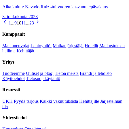
Aika kuluu: Nevado Ruiz -tulivuoren kasvanut epävakaus
3. toukokuuta 2023
1
...
9
10
11
...
23
Kumppanit
Matkaneuvojat
Lentoyhtiöt
Matkanjärjestäjät
Hotellit
Matkustuksen
hallinta
Kehittäjät
Yritys
Tuotteemme
Uutiset ja blogi
Tietoa meistä
Brändi ja lehdistö
Käyttöehdot
Tietosuojakäytäntö
Resurssit
UKK
Pyydä tarjous
Kaikki vakuutuksista
Kehittäjille
Järjestelmän
tila
Yhteystiedot
Korvaukset
Ota yhteyttä