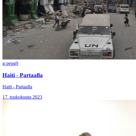
g-pep
g9
Haiti - Partaalla
Haiti - Partaalla
17. toukokuuta 2023