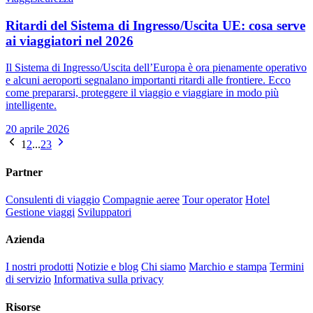
Ritardi del Sistema di Ingresso/Uscita UE: cosa serve
ai viaggiatori nel 2026
Il Sistema di Ingresso/Uscita dell’Europa è ora pienamente operativo
e alcuni aeroporti segnalano importanti ritardi alle frontiere. Ecco
come prepararsi, proteggere il viaggio e viaggiare in modo più
intelligente.
20 aprile 2026
1
2
...
23
Partner
Consulenti di viaggio
Compagnie aeree
Tour operator
Hotel
Gestione viaggi
Sviluppatori
Azienda
I nostri prodotti
Notizie e blog
Chi siamo
Marchio e stampa
Termini
di servizio
Informativa sulla privacy
Risorse