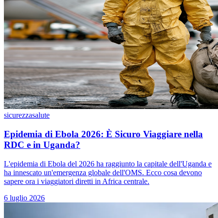
sicurezza
salute
Epidemia di Ebola 2026: È Sicuro Viaggiare nella
RDC e in Uganda?
L'epidemia di Ebola del 2026 ha raggiunto la capitale dell'Uganda e
ha innescato un'emergenza globale dell'OMS. Ecco cosa devono
sapere ora i viaggiatori diretti in Africa centrale.
6 luglio 2026