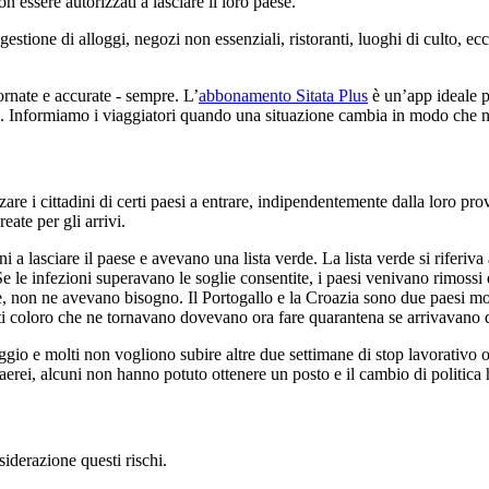
n essere autorizzati a lasciare il loro paese.
gestione di alloggi, negozi non essenziali, ristoranti, luoghi di culto, e
ornate e accurate - sempre. L’
abbonamento Sitata Plus
è un’app ideale p
bili. Informiamo i viaggiatori quando una situazione cambia in modo che n
re i cittadini di certi paesi a entrare, indipendentemente dalla loro prov
eate per gli arrivi.
i a lasciare il paese e avevano una lista verde. La lista verde si riferiv
 Se le infezioni superavano le soglie consentite, i paesi venivano rimossi 
 non ne avevano bisogno. Il Portogallo e la Croazia sono due paesi molto 
utti coloro che ne tornavano dovevano ora fare quarantena se arrivavano 
io e molti non vogliono subire altre due settimane di stop lavorativo o 
ti aerei, alcuni non hanno potuto ottenere un posto e il cambio di politica
iderazione questi rischi.