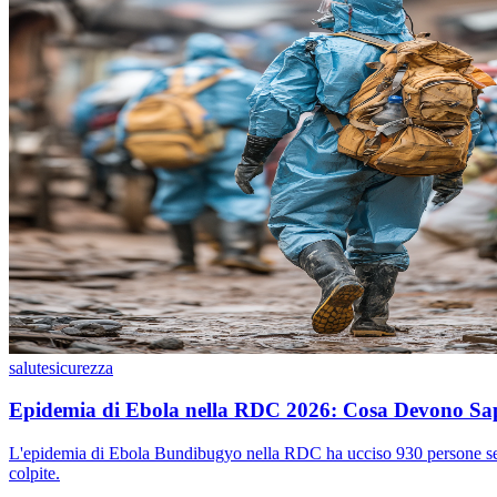
salute
sicurezza
Epidemia di Ebola nella RDC 2026: Cosa Devono Sape
L'epidemia di Ebola Bundibugyo nella RDC ha ucciso 930 persone senza u
colpite.