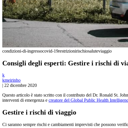
condizioni-di-ingresso
covid-19
restrizioni
rischio
salute
viaggio
Consigli degli esperti: Gestire i rischi di 
k
kmeirinho
|
22 dicembre 2020
Questo articolo è stato scritto con il contributo del Dr. Ronald St. Jo
interventi di emergenza e
creatore del Global Public Health Intelligen
Gestire i rischi di viaggio
Ci saranno sempre rischi e cambiamenti imprevisti che possono verificar