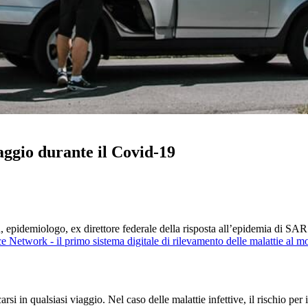
viaggio durante il Covid-19
hn, epidemiologo, ex direttore federale della risposta all’epidemia di SAR
ce Network - il primo sistema digitale di rilevamento delle malattie al 
si in qualsiasi viaggio. Nel caso delle malattie infettive, il rischio pe