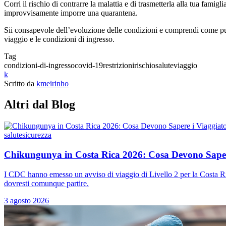
Corri il rischio di contrarre la malattia e di trasmetterla alla tua fami
improvvisamente imporre una quarantena.
Sii consapevole dell’evoluzione delle condizioni e comprendi come puoi 
viaggio e le condizioni di ingresso.
Tag
condizioni-di-ingresso
covid-19
restrizioni
rischio
salute
viaggio
k
Scritto da
kmeirinho
Altri dal Blog
salute
sicurezza
Chikungunya in Costa Rica 2026: Cosa Devono Sapere
I CDC hanno emesso un avviso di viaggio di Livello 2 per la Costa Ri
dovresti comunque partire.
3 agosto 2026