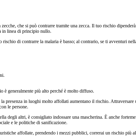
a zecche, che si può contrarre tramite una zecca. Il tuo rischio dipende
 in linea di principio nullo.
ischio di contrarre la malaria è basso; al contrario, se ti avventuri nella
ni.
hio è generalmente più alto perché è molto diffuso.
 presenza in luoghi molto affollati aumentano il rischio. Attraversare un 
 con le persone.
uella degli altri, è consigliato indossare una mascherina. È anche forte
iale e le politiche di sanificazione.
uristiche affollate, prendendo i mezzi pubblici, correrai un rischio più al