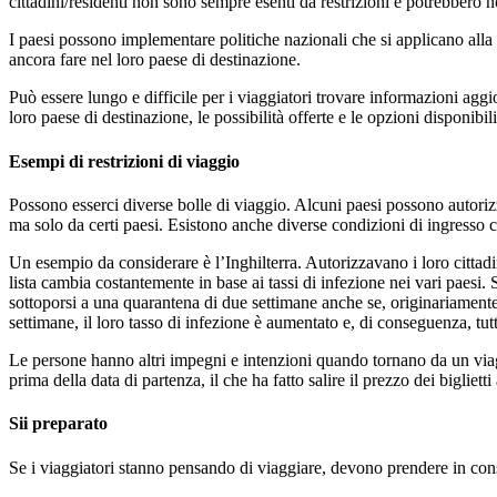
cittadini/residenti non sono sempre esenti da restrizioni e potrebbero no
I paesi possono implementare politiche nazionali che si applicano alla 
ancora fare nel loro paese di destinazione.
Può essere lungo e difficile per i viaggiatori trovare informazioni aggi
loro paese di destinazione, le possibilità offerte e le opzioni disponi
Esempi di restrizioni di viaggio
Possono esserci diverse bolle di viaggio. Alcuni paesi possono autorizza
ma solo da certi paesi. Esistono anche diverse condizioni di ingresso cr
Un esempio da considerare è l’Inghilterra. Autorizzavano i loro cittadin
lista cambia costantemente in base ai tassi di infezione nei vari paesi.
sottoporsi a una quarantena di due settimane anche se, originariamente,
settimane, il loro tasso di infezione è aumentato e, di conseguenza, t
Le persone hanno altri impegni e intenzioni quando tornano da un viagg
prima della data di partenza, il che ha fatto salire il prezzo dei bigliet
Sii preparato
Se i viaggiatori stanno pensando di viaggiare, devono prendere in cons