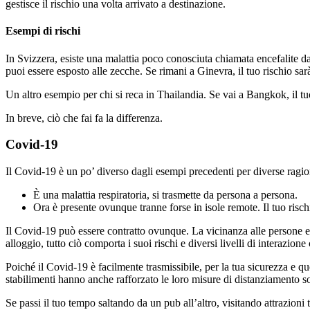
gestisce il rischio una volta arrivato a destinazione.
Esempi di rischi
In Svizzera, esiste una malattia poco conosciuta chiamata encefalite d
puoi essere esposto alle zecche. Se rimani a Ginevra, il tuo rischio sarà
Un altro esempio per chi si reca in Thailandia. Se vai a Bangkok, il tuo r
In breve, ciò che fai fa la differenza.
Covid-19
Il Covid-19 è un po’ diverso dagli esempi precedenti per diverse ragio
È una malattia respiratoria, si trasmette da persona a persona.
Ora è presente ovunque tranne forse in isole remote. Il tuo risc
Il Covid-19 può essere contratto ovunque. La vicinanza alle persone e la
alloggio, tutto ciò comporta i suoi rischi e diversi livelli di interazione
Poiché il Covid-19 è facilmente trasmissibile, per la tua sicurezza e q
stabilimenti hanno anche rafforzato le loro misure di distanziamento soc
Se passi il tuo tempo saltando da un pub all’altro, visitando attrazioni t