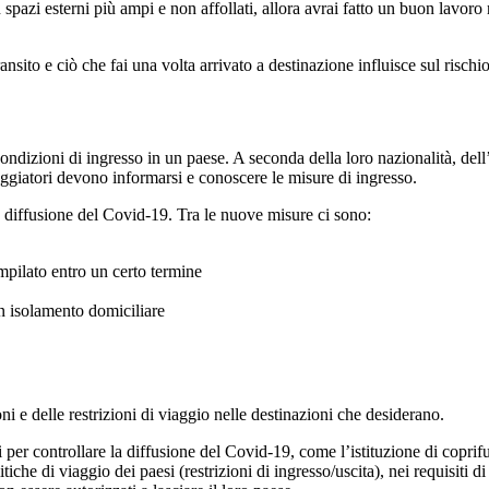
n spazi esterni più ampi e non affollati, allora avrai fatto un buon lavor
ransito e ciò che fai una volta arrivato a destinazione influisce sul rischio
e condizioni di ingresso in un paese. A seconda della loro nazionalità, de
viaggiatori devono informarsi e conoscere le misure di ingresso.
 diffusione del Covid-19. Tra le nuove misure ci sono:
mpilato entro un certo termine
in isolamento domiciliare
i e delle restrizioni di viaggio nelle destinazioni che desiderano.
er controllare la diffusione del Covid-19, come l’istituzione di copri
che di viaggio dei paesi (restrizioni di ingresso/uscita), nei requisiti d