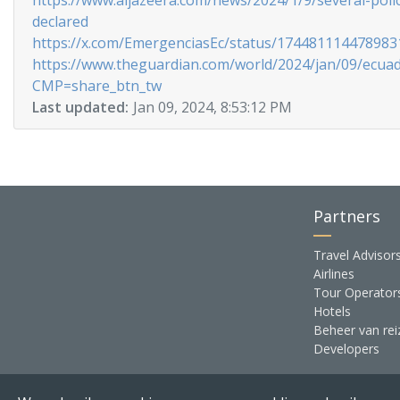
https://www.aljazeera.com/news/2024/1/9/several-poli
declared
https://x.com/EmergenciasEc/status/17448111447898
https://www.theguardian.com/world/2024/jan/09/ecua
CMP=share_btn_tw
Last updated:
Jan 09, 2024, 8:53:12 PM
Partners
Travel Advisor
Airlines
Tour Operator
Hotels
Beheer van rei
Developers