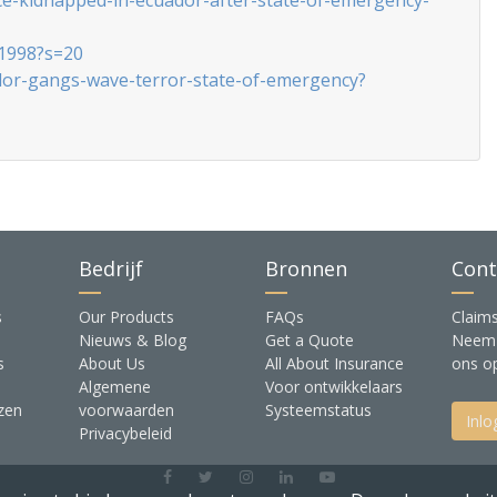
ce-kidnapped-in-ecuador-after-state-of-emergency-
31998?s=20
dor-gangs-wave-terror-state-of-emergency?
Bedrijf
Bronnen
Cont
s
Our Products
FAQs
Claim
Nieuws & Blog
Get a Quote
Neem 
s
About Us
All About Insurance
ons o
Algemene
Voor ontwikkelaars
zen
voorwaarden
Systeemstatus
Inlo
Privacybeleid