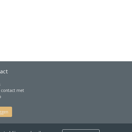
act
s
contact met
p
ggen