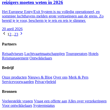
reizigers moeten weten in 2026
Het Europese Entry/Exit System is nu volledig operationeel, en
sommige luchthavens melden grote vertragingen aan de grens. Zo
bereid je je voor, bescherm je je reis en reis je slimmer.
20 april 2026
1
2
...
23
Partners
Reisadviseurs
Luchtvaartmaatschappijen
Touroperators
Hotels
Reismanagement
Ontwikkelaars
Bedrijf
Onze producten
Nieuws & Blog
Over ons
Merk & Pers
Servicevoorwaarden
Privacybeleid
Bronnen
Veelgestelde vragen
Vraag een offerte aan
Alles over verzekeringen
Voor ontwikkelaars
Systeemstatus