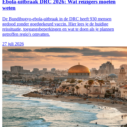
Ebola-uitbraak DRC 2026: Wat reizigers moeten
weten
De Bundibugyo-ebola-uitbraak in de DRC heeft 930 mensen
gedood zonder goedgekeurd vaccin. Hier lees je de huidige
reissituatie, toegangsbeperkingen en wat te doen als je plannen
getroffen regio's omvatten.
27 juli 2026