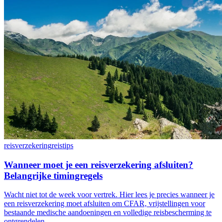
reisverzekering
reistips
Wanneer moet je een reisverzekering afsluiten?
Belangrijke timingregels
Wacht niet tot de week voor vertrek. Hier lees je precies wanneer je
een reisverzekering moet afsluiten om CFAR, vrijstellingen voor
bestaande medische aandoeningen en volledige reisbescherming te
ontgrendelen.