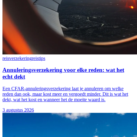
reisverzekering
reistips
Annuleringsverzekering voor elke reden: wat het
echt dekt
Een CFAR-annuleringsverzekering laat je annuleren om welke
reden dan ook, maar kost meer en vergoedt minder. Dit is wat het
dekt, wat het kost en wanneer het de moeite waard is.
3 augustus 2026