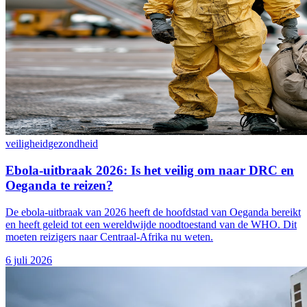
veiligheid
gezondheid
Ebola-uitbraak 2026: Is het veilig om naar DRC en
Oeganda te reizen?
De ebola-uitbraak van 2026 heeft de hoofdstad van Oeganda bereikt
en heeft geleid tot een wereldwijde noodtoestand van de WHO. Dit
moeten reizigers naar Centraal-Afrika nu weten.
6 juli 2026