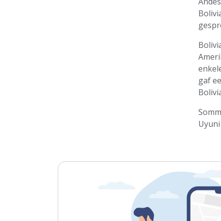
Andes
Bolivi
gespr
Bolivi
Ameri
enkel
gaf e
Boliv
Sommi
Uyuni