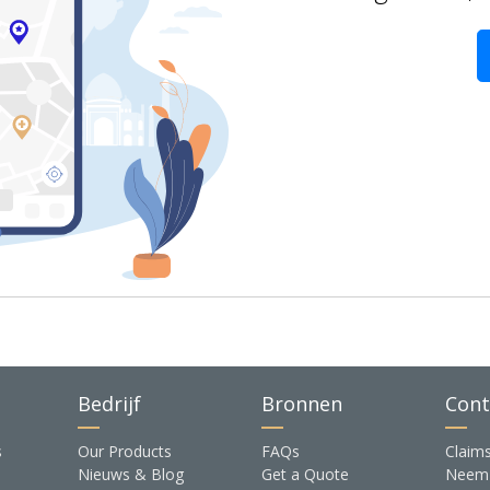
Bedrijf
Bronnen
Cont
s
Our Products
FAQs
Claim
Nieuws & Blog
Get a Quote
Neem 