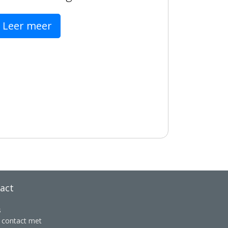
Leer meer
act
s
contact met