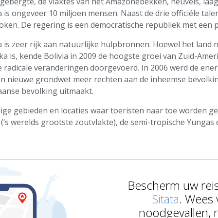
gebergte, de vlaktes van het Amazonebekken, heuvels, laa
a is ongeveer 10 miljoen mensen. Naast de drie officiële t
oken. De regering is een democratische republiek met een pr
a is zeer rijk aan natuurlijke hulpbronnen. Hoewel het land
ka is, kende Bolivia in 2009 de hoogste groei van Zuid-Amer
e radicale veranderingen doorgevoerd. In 2006 werd de energ
en nieuwe grondwet meer rechten aan de inheemse bevolkin
iaanse bevolking uitmaakt.
ge gebieden en locaties waar toeristen naar toe worden getr
 (‘s werelds grootste zoutvlakte), de semi-tropische Yunga
Bescherm uw rei
Sitata
. Wees 
noodgevallen, 