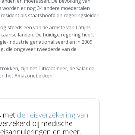
glanden en moerassen. De bevolking van
alen worden er nog 34 andere moedertalen
esident als staatshoofd en regeringsleider.
 nog steeds een van de armste van Latijns-
ikaanse landen. De huidige regering heeft
ie-industrie genationaliseerd en in 2009
g, die ongeveer tweederde van de
okken, zijn het Titicacameer, de Salar de
s en het Amazonebekken.
s met
de reisverzekering van
verzekerd bij medische
reisannuleringen en meer.