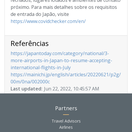
fechados, lugares lotados e ambientes de contato
próximo. Para mais detalhes sobre os requisitos
de entrada do Japão, visite
https://www.covidchecker.com/en/
Referências
https://japantoday.com/category/national/3-
more-airports-in-Japan-to-resume-accepting-
international-flights-in-July
https://mainichi.jp/english/articles/20220621/p2g/
00m/0na/002000c
Last updated:
Jun 22, 2022, 10:45:57 AM
Partners
Travel Advisors
Airlines