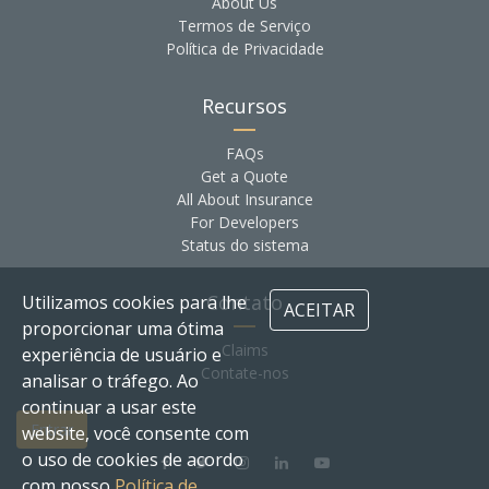
About Us
Termos de Serviço
Política de Privacidade
Recursos
FAQs
Get a Quote
All About Insurance
For Developers
Status do sistema
Contato
Utilizamos cookies para lhe
ACEITAR
proporcionar uma ótima
Claims
experiência de usuário e
Contate-nos
analisar o tráfego. Ao
continuar a usar este
Entrar
website, você consente com
o uso de cookies de acordo
com nosso
Política de