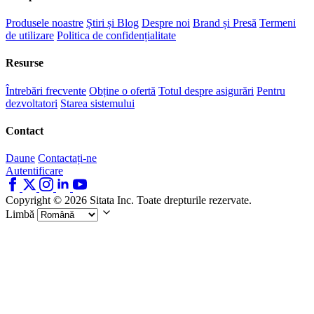
Produsele noastre
Știri și Blog
Despre noi
Brand și Presă
Termeni
de utilizare
Politica de confidențialitate
Resurse
Întrebări frecvente
Obține o ofertă
Totul despre asigurări
Pentru
dezvoltatori
Starea sistemului
Contact
Daune
Contactați-ne
Autentificare
Copyright © 2026 Sitata Inc. Toate drepturile rezervate.
Limbă