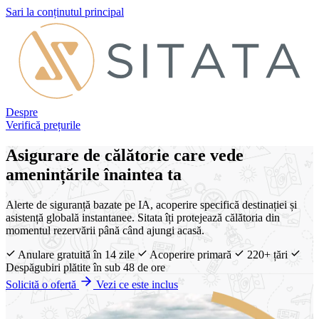
Sari la conținutul principal
Despre
Verifică prețurile
Asigurare de călătorie care vede
amenințările înaintea ta
Alerte de siguranță bazate pe IA, acoperire specifică destinației și
asistență globală instantanee. Sitata îți protejează călătoria din
momentul rezervării până când ajungi acasă.
Anulare gratuită în 14 zile
Acoperire primară
220+ țări
Despăgubiri plătite în sub 48 de ore
Solicită o ofertă
Vezi ce este inclus