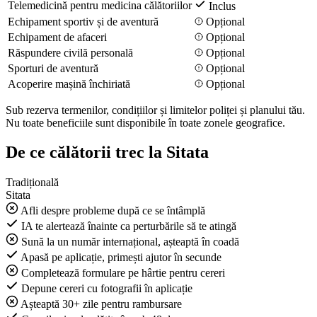
Telemedicină pentru medicina călătoriilor
Inclus
Echipament sportiv și de aventură
Opțional
Echipament de afaceri
Opțional
Răspundere civilă personală
Opțional
Sporturi de aventură
Opțional
Acoperire mașină închiriată
Opțional
Sub rezerva termenilor, condițiilor și limitelor poliței și planului tău.
Nu toate beneficiile sunt disponibile în toate zonele geografice.
De ce călătorii trec la Sitata
Tradițională
Sitata
Afli despre probleme după ce se întâmplă
IA te alertează înainte ca perturbările să te atingă
Sună la un număr internațional, așteaptă în coadă
Apasă pe aplicație, primești ajutor în secunde
Completează formulare pe hârtie pentru cereri
Depune cereri cu fotografii în aplicație
Așteaptă 30+ zile pentru rambursare