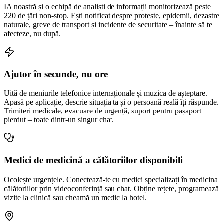
IA noastră și o echipă de analiști de informații monitorizează peste
220 de țări non-stop. Ești notificat despre proteste, epidemii, dezastre
naturale, greve de transport și incidente de securitate – înainte să te
afecteze, nu după.
Ajutor în secunde, nu ore
Uită de meniurile telefonice internaționale și muzica de așteptare.
Apasă pe aplicație, descrie situația ta și o persoană reală îți răspunde.
Trimiteri medicale, evacuare de urgență, suport pentru pașaport
pierdut – toate dintr-un singur chat.
Medici de medicină a călătoriilor disponibili
Ocolește urgențele. Conectează-te cu medici specializați în medicina
călătoriilor prin videoconferință sau chat. Obține rețete, programează
vizite la clinică sau cheamă un medic la hotel.