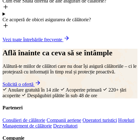
Cum este Sitata diferită de alte asigurări de călătorie?
Ce acoperă de obicei asigurarea de călătorie?
Vezi toate întrebările frecvente
Află înainte ca ceva să se întâmple
Alătură-te miilor de călători care nu doar își asigură călătoriile – ci le
protejează cu informații în timp real și protecție proactivă.
Solicită o ofertă
Anulare gratuită în 14 zile
Acoperire primară
220+ țări
acoperite
Despăgubiri plătite în sub 48 de ore
Parteneri
Consilieri de călătorie
Companii aeriene
Operatori turistici
Hoteluri
Management de călătorie
Dezvoltatori
Companie