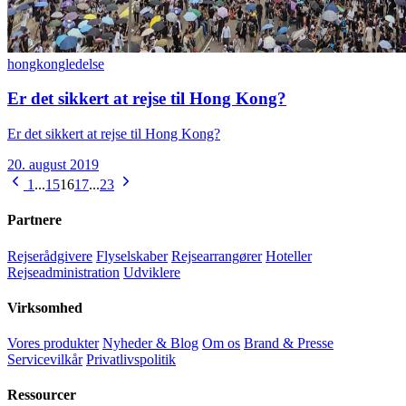
hongkong
ledelse
Er det sikkert at rejse til Hong Kong?
Er det sikkert at rejse til Hong Kong?
20. august 2019
1
...
15
16
17
...
23
Partnere
Rejserådgivere
Flyselskaber
Rejsearrangører
Hoteller
Rejseadministration
Udviklere
Virksomhed
Vores produkter
Nyheder & Blog
Om os
Brand & Presse
Servicevilkår
Privatlivspolitik
Ressourcer