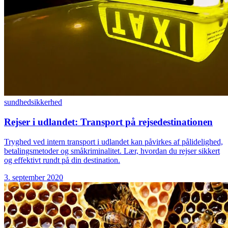
sundhed
sikkerhed
Rejser i udlandet: Transport på rejsedestinationen
Tryghed ved intern transport i udlandet kan påvirkes af pålidelighed,
betalingsmetoder og småkriminalitet. Lær, hvordan du rejser sikkert
og effektivt rundt på din destination.
3. september 2020