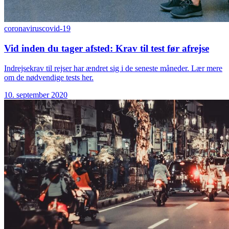
coronavirus
covid-19
Vid inden du tager afsted: Krav til test før afrejse
Indrejsekrav til rejser har ændret sig i de seneste måneder. Lær mere
om de nødvendige tests her.
10. september 2020