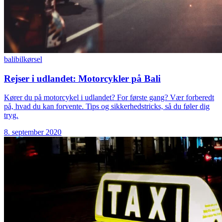
bali
bilkørsel
Rejser i udlandet: Motorcykler på Bali
Kører du på motorcykel i udlandet? For første gang? Vær forberedt
på, hvad du kan forvente. Tips og sikkerhedstricks, så du føler dig
tryg.
8. september 2020