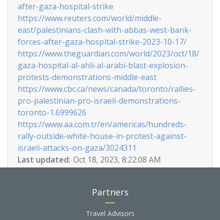
after-gaza-hospital-strike
https://www.reuters.com/world/middle-
east/palestinians-clash-with-abbas-west-bank-
forces-after-gaza-hospital-strike-2023-10-17/
https://www.theguardian.com/world/2023/oct/18/
gaza-hospital-al-ahli-al-arabi-blast-explosion-
protests-demonstrations-middle-east
https://www.cbc.ca/news/canada/toronto/rallies-
pro-palestinian-pro-israeli-demonstrations-
toronto-1.6999626
https://www.aa.com.tr/en/americas/hundreds-
rally-outside-white-house-in-protest-against-
israeli-attacks-on-gaza/3024311
Last updated:
Oct 18, 2023, 8:22:08 AM
Partners
Travel Advisors