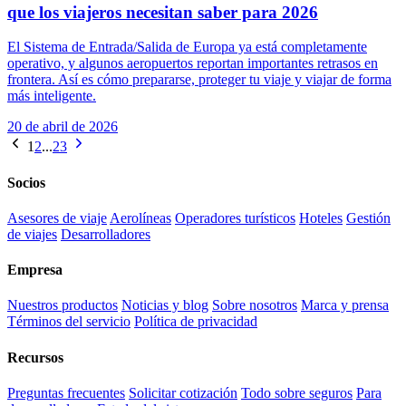
que los viajeros necesitan saber para 2026
El Sistema de Entrada/Salida de Europa ya está completamente
operativo, y algunos aeropuertos reportan importantes retrasos en
frontera. Así es cómo prepararse, proteger tu viaje y viajar de forma
más inteligente.
20 de abril de 2026
1
2
...
23
Socios
Asesores de viaje
Aerolíneas
Operadores turísticos
Hoteles
Gestión
de viajes
Desarrolladores
Empresa
Nuestros productos
Noticias y blog
Sobre nosotros
Marca y prensa
Términos del servicio
Política de privacidad
Recursos
Preguntas frecuentes
Solicitar cotización
Todo sobre seguros
Para