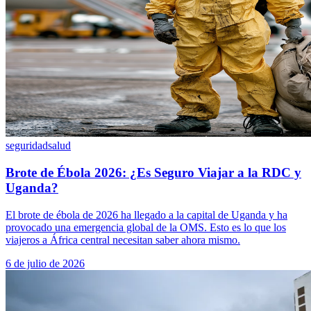
seguridad
salud
Brote de Ébola 2026: ¿Es Seguro Viajar a la RDC y
Uganda?
El brote de ébola de 2026 ha llegado a la capital de Uganda y ha
provocado una emergencia global de la OMS. Esto es lo que los
viajeros a África central necesitan saber ahora mismo.
6 de julio de 2026