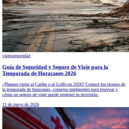
viajes
seguridad
Guía de Seguridad y Seguro de Viaje para la
Temporada de Huracanes 2026
¿Planeas viajar al Caribe o al Golfo en 2026? Conoce los riesgos de
la temporada de huracanes, consejos inteligentes para reservar y
cómo un seguro de viaje puede proteger tu inversión.
11 de mayo de 2026