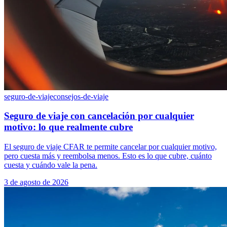
seguro-de-viaje
consejos-de-viaje
Seguro de viaje con cancelación por cualquier
motivo: lo que realmente cubre
El seguro de viaje CFAR te permite cancelar por cualquier motivo,
pero cuesta más y reembolsa menos. Esto es lo que cubre, cuánto
cuesta y cuándo vale la pena.
3 de agosto de 2026