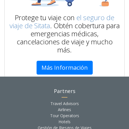
Protege tu viaje con
el seguro de
viaje de Sitata
. Obtén cobertura para
emergencias médicas,
cancelaciones de viaje y mucho
más.
Más Información
Partners
Travel Advisors
Airlines
Tour Operators
Hotels
Gestión de Riesgos de Viajes