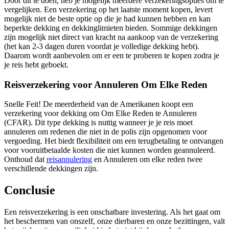
Door dit te doen, heb je mogelijk meerdere verzekeringsopties om te
vergelijken. Een verzekering op het laatste moment kopen, levert
mogelijk niet de beste optie op die je had kunnen hebben en kan
beperkte dekking en dekkinglimieten bieden. Sommige dekkingen
zijn mogelijk niet direct van kracht na aankoop van de verzekering
(het kan 2-3 dagen duren voordat je volledige dekking hebt).
Daarom wordt aanbevolen om er een te proberen te kopen zodra je
je reis hebt geboekt.
Reisverzekering voor Annuleren Om Elke Reden
Snelle Feit! De meerderheid van de Amerikanen koopt een
verzekering voor dekking om Om Elke Reden te Annuleren
(CFAR). Dit type dekking is nuttig wanneer je je reis moet
annuleren om redenen die niet in de polis zijn opgenomen voor
vergoeding. Het biedt flexibiliteit om een terugbetaling te ontvangen
voor vooruitbetaalde kosten die niet kunnen worden geannuleerd.
Onthoud dat
reisannulering
en Annuleren om elke reden twee
verschillende dekkingen zijn.
Conclusie
Een reisverzekering is een onschatbare investering. Als het gaat om
het beschermen van onszelf, onze dierbaren en onze bezittingen, valt