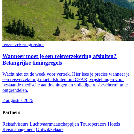
reisverzekering
reistips
Wanneer moet je een reisverzekering afsluiten?
Belangrijke timingregels
Wacht niet tot de week voor vertrek. Hier lees je precies wanneer je
een reisverzekering moet afsluiten om CFAR, vrijstellingen voor
bestaande medische aandoeningen en volledige reisbescherming te
ontgrendelen.
2 augustus 2026
Partners
Reisadviseurs
Luchtvaartmaatschappijen
Touroperators
Hotels
Reismanagement
Ontwikkelaars