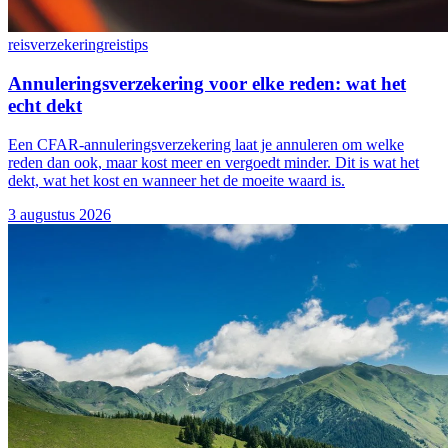
reisverzekering
reistips
Annuleringsverzekering voor elke reden: wat het
echt dekt
Een CFAR-annuleringsverzekering laat je annuleren om welke
reden dan ook, maar kost meer en vergoedt minder. Dit is wat het
dekt, wat het kost en wanneer het de moeite waard is.
3 augustus 2026