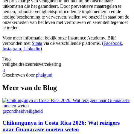
het prijskaartje van veiligheid in het niet bij de onschatbare
uitkomsten die het garandeert. Door preventieve maatregelen te
nemen, robuuste veiligheidsprotocollen te implementeren en de
nodige bescherming te verwerven, stellen we onszelf in staat om de
onzekerheden van het leven met vertrouwen en sereniteit tegemoet
te treden.
Voor meer informatie, bekijk onze Insurance Academy. Blijf
verbonden met
Sitata
via de verschillende platforms. (
Facebook
,
Instagram
,
Linkedin
)
Tags
veiligheid
reizen
reisverzekering
p
Geschreven door
phalguni
Meer van de Blog
gezondheid
veiligheid
Chikungunya in Costa Rica 2026: Wat reizigers
naar Guanacaste moeten weten