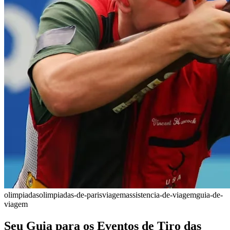
olimpiadas
olimpiadas-de-paris
viagem
assistencia-de-viagem
guia-de-
viagem
Seu Guia para os Eventos de Tiro das