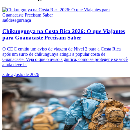
saúde
segurança
Chikungunya na Costa Rica 2026: O que Viajantes
para Guanacaste Precisam Saber
O CDC emitiu um aviso de viagem de Nível 2 para a Costa Rica
após um surto de chikungunya atingir a popular costa de
Guanacaste. Veja o que o aviso significa, como se proteger e se você
ainda deve ir.
3 de agosto de 2026