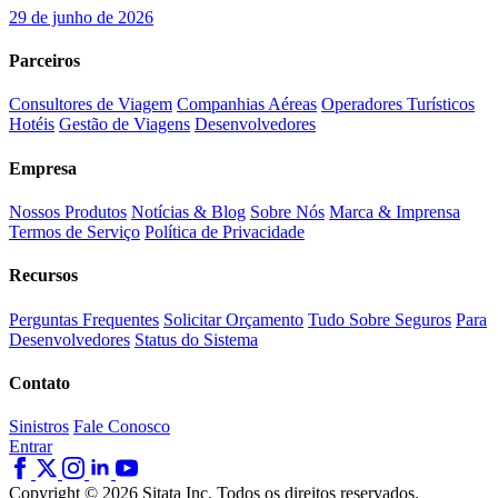
29 de junho de 2026
Parceiros
Consultores de Viagem
Companhias Aéreas
Operadores Turísticos
Hotéis
Gestão de Viagens
Desenvolvedores
Empresa
Nossos Produtos
Notícias & Blog
Sobre Nós
Marca & Imprensa
Termos de Serviço
Política de Privacidade
Recursos
Perguntas Frequentes
Solicitar Orçamento
Tudo Sobre Seguros
Para
Desenvolvedores
Status do Sistema
Contato
Sinistros
Fale Conosco
Entrar
Copyright © 2026 Sitata Inc. Todos os direitos reservados.