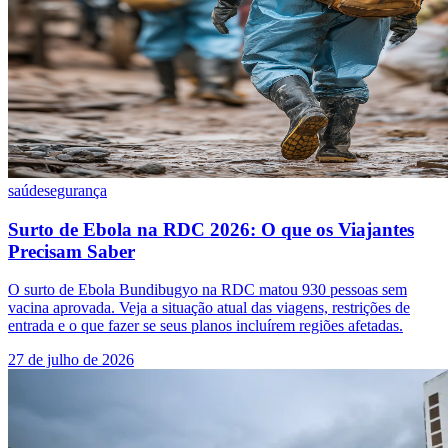
saúde
segurança
Surto de Ebola na RDC 2026: O que os Viajantes
Precisam Saber
O surto de Ebola Bundibugyo na RDC matou 930 pessoas sem
vacina aprovada. Veja a situação atual das viagens, restrições de
entrada e o que fazer se seus planos incluírem regiões afetadas.
27 de julho de 2026