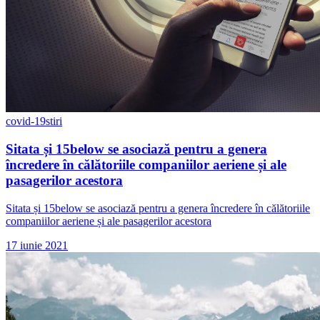
covid-19
stiri
Sitata și 15below se asociază pentru a genera
încredere în călătoriile companiilor aeriene și ale
pasagerilor acestora
Sitata și 15below se asociază pentru a genera încredere în călătoriile
companiilor aeriene și ale pasagerilor acestora
17 iunie 2021