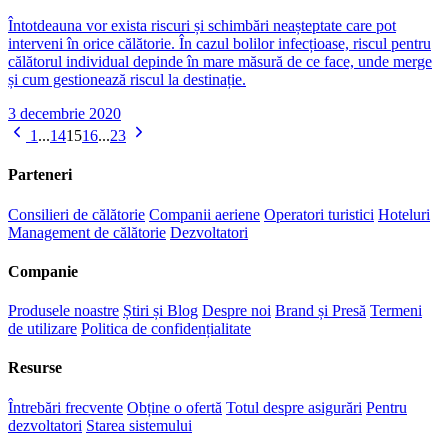
Întotdeauna vor exista riscuri și schimbări neașteptate care pot
interveni în orice călătorie. În cazul bolilor infecțioase, riscul pentru
călătorul individual depinde în mare măsură de ce face, unde merge
și cum gestionează riscul la destinație.
3 decembrie 2020
1
...
14
15
16
...
23
Parteneri
Consilieri de călătorie
Companii aeriene
Operatori turistici
Hoteluri
Management de călătorie
Dezvoltatori
Companie
Produsele noastre
Știri și Blog
Despre noi
Brand și Presă
Termeni
de utilizare
Politica de confidențialitate
Resurse
Întrebări frecvente
Obține o ofertă
Totul despre asigurări
Pentru
dezvoltatori
Starea sistemului