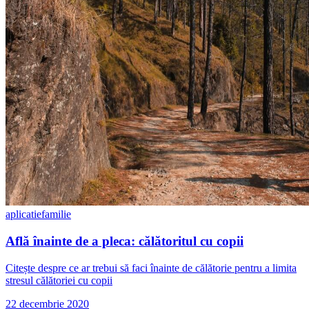
aplicatie
familie
Află înainte de a pleca: călătoritul cu copii
Citește despre ce ar trebui să faci înainte de călătorie pentru a limita
stresul călătoriei cu copii
22 decembrie 2020