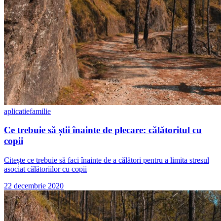
aplicatie
familie
Ce trebuie să știi înainte de plecare: călătoritul cu
copii
Citește ce trebuie să faci înainte de a călători pentru a limita stresul
asociat călătoriilor cu copii
22 decembrie 2020