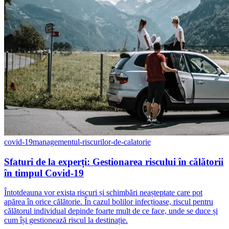
covid-19
managementul-riscurilor-de-calatorie
Sfaturi de la experți: Gestionarea riscului în călătorii
în timpul Covid-19
Întotdeauna vor exista riscuri și schimbări neașteptate care pot
apărea în orice călătorie. În cazul bolilor infecțioase, riscul pentru
călătorul individual depinde foarte mult de ce face, unde se duce și
cum își gestionează riscul la destinație.