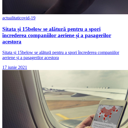
actualitati
covid-19
Sitata și 15below se alătură pentru a spori
încrederea companiilor aeriene și a pasagerilor
acestora
Sitata și 15below se alătură pentru a spori încrederea companiilor
aeriene și a pasagerilor acestora
17 iunie 2021