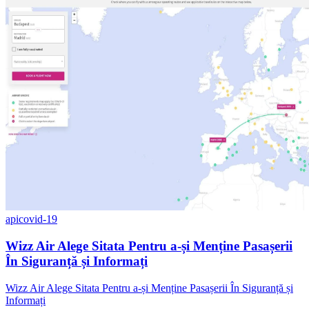
api
covid-19
Wizz Air Alege Sitata Pentru a-și Menține Pasașerii
În Siguranță și Informați
Wizz Air Alege Sitata Pentru a-și Menține Pasașerii În Siguranță și
Informați