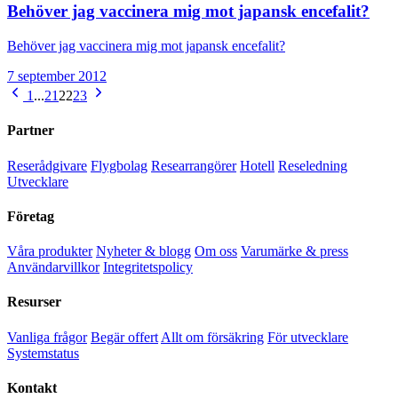
Behöver jag vaccinera mig mot japansk encefalit?
Behöver jag vaccinera mig mot japansk encefalit?
7 september 2012
1
...
21
22
23
Partner
Reserådgivare
Flygbolag
Researrangörer
Hotell
Reseledning
Utvecklare
Företag
Våra produkter
Nyheter & blogg
Om oss
Varumärke & press
Användarvillkor
Integritetspolicy
Resurser
Vanliga frågor
Begär offert
Allt om försäkring
För utvecklare
Systemstatus
Kontakt