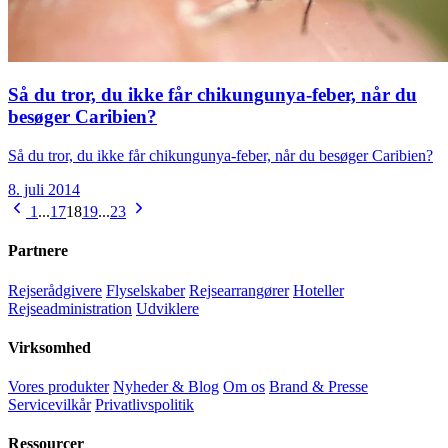
Så du tror, du ikke får chikungunya-feber, når du
besøger Caribien?
Så du tror, du ikke får chikungunya-feber, når du besøger Caribien?
8. juli 2014
1
...
17
18
19
...
23
Partnere
Rejserådgivere
Flyselskaber
Rejsearrangører
Hoteller
Rejseadministration
Udviklere
Virksomhed
Vores produkter
Nyheder & Blog
Om os
Brand & Presse
Servicevilkår
Privatlivspolitik
Ressourcer