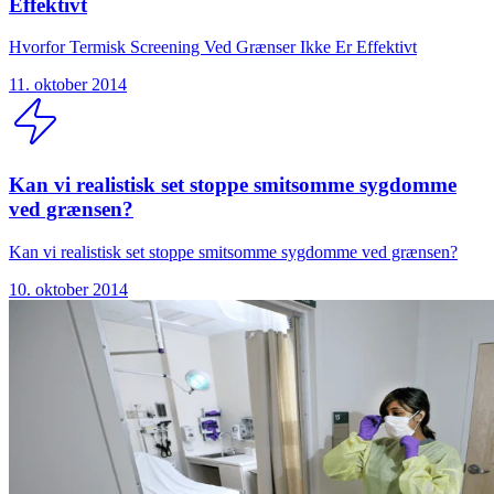
Effektivt
Hvorfor Termisk Screening Ved Grænser Ikke Er Effektivt
11. oktober 2014
Kan vi realistisk set stoppe smitsomme sygdomme
ved grænsen?
Kan vi realistisk set stoppe smitsomme sygdomme ved grænsen?
10. oktober 2014