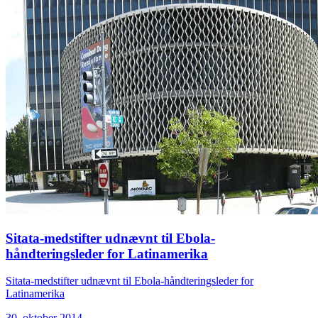
Sitata-medstifter udnævnt til Ebola-
håndteringsleder for Latinamerika
Sitata-medstifter udnævnt til Ebola-håndteringsleder for
Latinamerika
30. oktober 2014