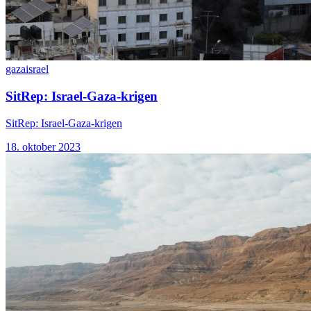
gaza
israel
SitRep: Israel-Gaza-krigen
SitRep: Israel-Gaza-krigen
18. oktober 2023