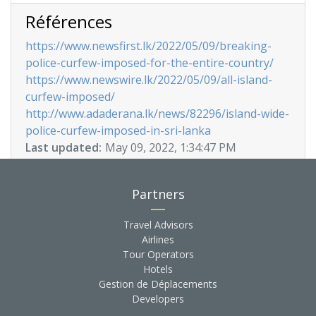
Références
https://www.newsfirst.lk/2022/05/09/breaking-
police-curfew-imposed-for-the-entire-country/
https://www.newswire.lk/2022/05/09/all-island-
curfew-imposed/
http://www.adaderana.lk/news/82296/island-wide-
police-curfew-imposed-in-sri-lanka
Last updated:
May 09, 2022, 1:34:47 PM
Partners
Travel Advisors
Airlines
Tour Operators
Hotels
Gestion de Déplacements
Developers