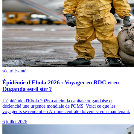
sécurité
santé
Épidémie d'Ebola 2026 : Voyager en RDC et en
Ouganda est-il sûr ?
L'épidémie d'Ebola 2026 a atteint la capitale ougandaise et
déclenché une urgence mondiale de l'OMS. Voici ce que les
voyageurs se rendant en Afrique centrale doivent savoir maintenant.
6 juillet 2026