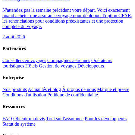
N'attendez pas la semaine précédant votre départ. Voici exactement
quand acheter une assurance voyage pour débloquer l'option CFAR,
les renonciations pour conditions préexistantes et une protection
complète du voyage.
2 août 2026
Partenaires
Conseillers en voyages
Compagnies aériennes
Opérateurs
touristiques
Hôtels
Gestion de voyages
Développeurs
Entreprise
Nos produits
Actualités et blog
À propos de nous
Marque et presse
Conditions d'utilisation
Politique de confidentialité
Ressources
FAQ
Obtenir un devis
Tout sur l'assurance
Pour les développeurs
Statut du système