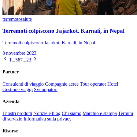
terremoto
salute
Terremoti colpiscono Jajarkot, Karnali, in Nepal
Terremoti colpiscono Jajarkot, Karnali, in Nepal
8 novembre 2023
1
...
5
6
7
...
23
Partner
Consulenti di viaggio
Compagnie aeree
Tour operator
Hotel
Gestione viaggi
Sviluppatori
Azienda
I nostri prodotti
Notizie e blog
Chi siamo
Marchio e stampa
Termini
di servizio
Informativa sulla privacy
Risorse