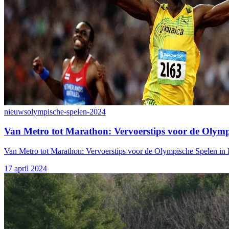
nieuws
olympische-spelen-2024
Van Metro tot Marathon: Vervoerstips voor de Olympi
Van Metro tot Marathon: Vervoerstips voor de Olympische Spelen in P
17 april 2024