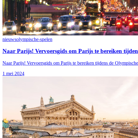
nieuws
olympische-spelen
Naar Parijs! Vervoersgids om Parijs te bereiken tijd
Naar Parijs! Vervoersgids om Parijs te bereiken tijdens de Olympisch
1 mei 2024