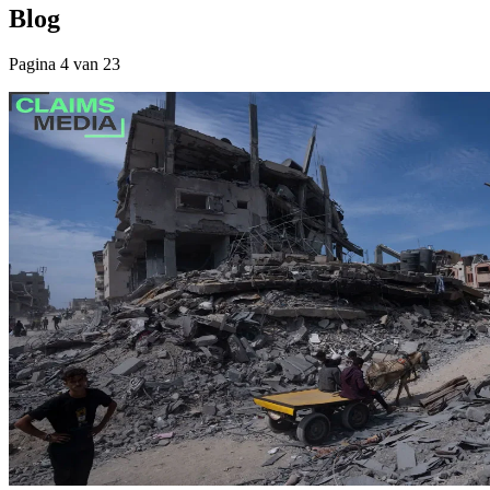
Blog
Pagina 4 van 23