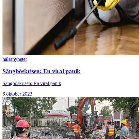
hälsa
nyheter
Sängböskrisen: En viral panik
Sängböskrisen: En viral panik
6 oktober 2023