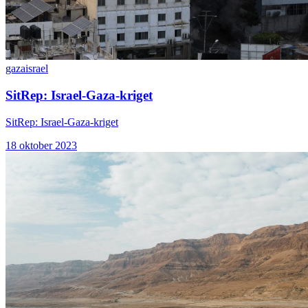
gaza
israel
SitRep: Israel-Gaza-kriget
SitRep: Israel-Gaza-kriget
18 oktober 2023