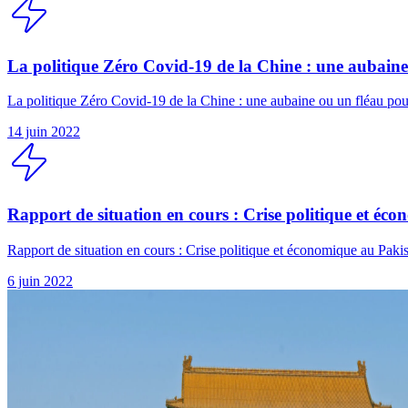
La politique Zéro Covid-19 de la Chine : une aubaine
La politique Zéro Covid-19 de la Chine : une aubaine ou un fléau pou
14 juin 2022
Rapport de situation en cours : Crise politique et éc
Rapport de situation en cours : Crise politique et économique au Paki
6 juin 2022