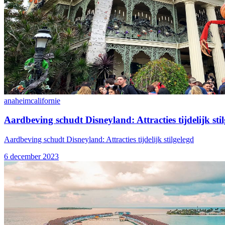
anaheim
californie
Aardbeving schudt Disneyland: Attracties tijdelijk sti
Aardbeving schudt Disneyland: Attracties tijdelijk stilgelegd
6 december 2023